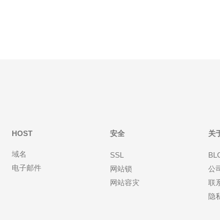
B
低及本地化访问能力。它适合对地域性资源访问要求
高的应用
HOST
安全
关
域名
SSL
BL
电子邮件
网站锁
公
网站容灾
联
隐