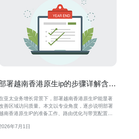
部署越南香港原生ip的步骤详解含路
由优化与带宽配置
在亚太业务增长背景下，部署越南香港原生IP能显著
改善区域访问质量。本文以专业角度，逐步说明部署
越南香港原生IP的准备工作、路由优化与带宽配置要
点，便于网络工程师和运维人员快速落地并持续优
2026年7月1日
 部署越南香港原生IP前的准备 部署越南香港原生
IP前，应确认合规性、供应商资质与IP来源。核实机