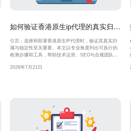
关
如何验证香港原生ip代理的真实归属
与稳定性方法
引言：选择和部署香港原生IP代理时，验证其真实归
属与稳定性至关重要。本文以专业角度列出可执行的
检测步骤和工具，帮助技术运营、SEO与合规团队判
断代理是否真正位于香港并能长期稳定使用，增强决
2026年7月21日
策可信度与风险控制。 为什么要验证香港原生IP代理
的真实归属与稳定性 验证目的包括确保地理定位一
量
致、规避内容审查