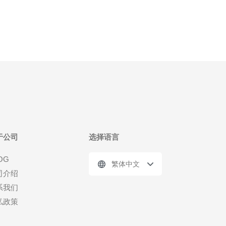
房或云服务商支持本地出口、原生公网IP分配策略及
ASN支
于公司
选择语言
OG
繁体中文
司介绍
系我们
私政策