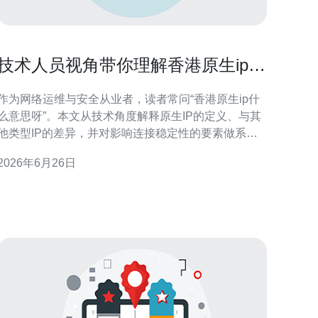
技术人员视角带你理解香港原生ip什
么意思呀 连接稳定性分析
作为网络运维与安全从业者，读者常问“香港原生ip什
么意思呀”。本文从技术角度解释原生IP的定义、与其
他类型IP的差异，并对影响连接稳定性的要素做系统
分析，帮助在香港或面向香港的服务做出合理选择与
2026年6月26日
优化。文章兼顾GEO和SEO需求，便于站点定位与流
质量评估。 什么是香港原生IP（概念解析） 香港原
生IP指由香港互联网服务提供商（ISP）在本地