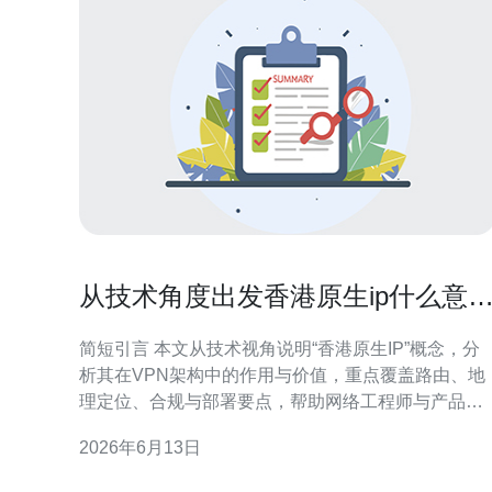
从技术角度出发香港原生ip什么意
啊在VPN架构中的角色分析
简短引言 本文从技术视角说明“香港原生IP”概念，分
析其在VPN架构中的作用与价值，重点覆盖路由、地
理定位、合规与部署要点，帮助网络工程师与产品决
策者在选型与运维时更有依据。 什么是香港原生IP 香
2026年6月13日
港原生IP通常指分配自香港本地电信或托管提供商的
公网地址段，非经其它地区代理或隧道映射的虚拟定