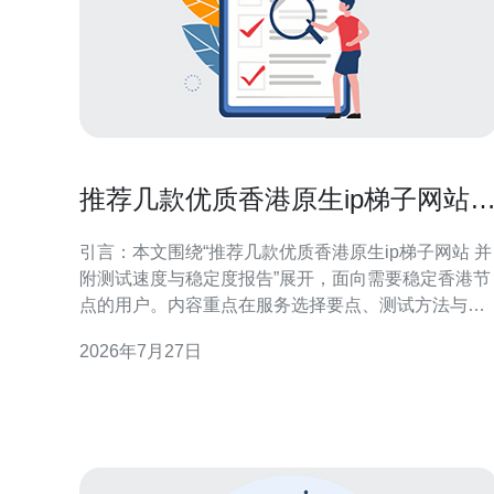
推荐几款优质香港原生ip梯子网站
并附测试速度与稳定度报告
引言：本文围绕“推荐几款优质香港原生ip梯子网站 并
附测试速度与稳定度报告”展开，面向需要稳定香港节
点的用户。内容重点在服务选择要点、测试方法与示
例报告，帮助读者在合规场景下做出判断与比选。 选
2026年7月27日
择香港原生IP梯子时的关键指标 选择时应关注：是否
有物理香港服务器或本地IP池、延迟（Ping）、下载/
上传速率、丢包率、连接稳定性及同时在线用户限