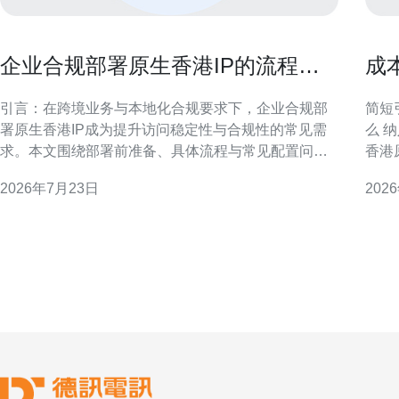
企业合规部署原生香港IP的流程与
成
常见配置问题解答
纳
引言：在跨境业务与本地化合规要求下，企业合规部
简短
署原生香港IP成为提升访问稳定性与合规性的常见需
么 纳入
求。本文围绕部署前准备、具体流程与常见配置问题
香港
解答，提供结构化、可操作的建议，便于技术与合规
开，
2026年7月23日
202
团队协同推进。 为什么选择原生香港IP进行合规部署
确概
选择原生香港IP主要基于网络延迟、地理定位和合规
性能之间做
要求三方面考量。原生IP由香港本地ISP直接分配，
原生I