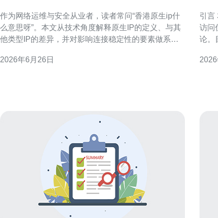
么意思呀 连接稳定性分析
v
作为网络运维与安全从业者，读者常问“香港原生ip什
引言 本文聚焦广东到香港访问场景，针对“广东到香港
么意思呀”。本文从技术角度解释原生IP的定义、与其
访问
他类型IP的差异，并对影响连接稳定性的要素做系统
论。
分析，帮助在香港或面向香港的服务做出合理选择与
问延迟
2026年6月26日
202
优化。文章兼顾GEO和SEO需求，便于站点定位与流
访问概况与挑战
量质量评估。 什么是香港原生IP（概念解析） 香港原
多种
生IP指由香港互联网服务提供商（ISP）在本地
略差