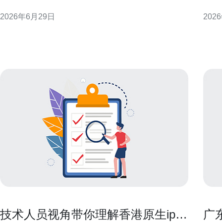
文整理與hbogo 香港相關的常見問題，包括導致登錄
规避
2026年6月29日
202
失敗、地理限制判定與誤判情形，並提供合規且實用
什么
的排查與緩解建議，便於用戶快速定位與解決問題，
港本
提升觀看穩定性。 什麼
地化
IP时
技术人员视角带你理解香港原生ip什
广