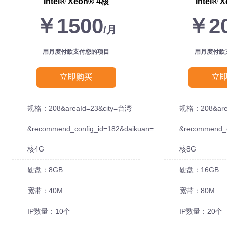
Intel®️ Xeon®️ 4核
Intel®️ 
￥1500
￥2
/月
用月度付款支付您的项目
用月度付款
立即购买
立
规格：208&areaId=23&city=台湾
规格：208&are
&recommend_config_id=182&daikuan=10
&recommend_c
核4G
核8G
硬盘：8GB
硬盘：16GB
宽带：40M
宽带：80M
IP数量：10个
IP数量：20个