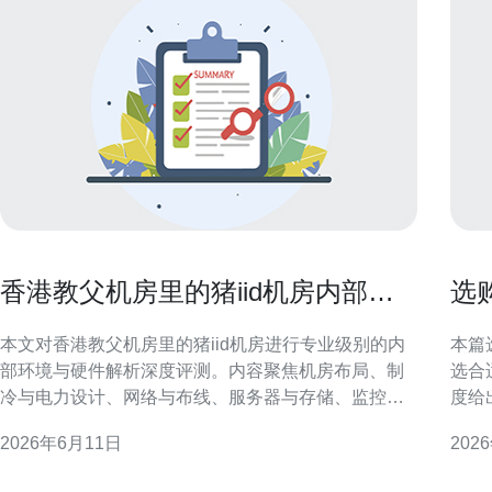
香港教父机房里的猪iid机房内部环
选
境与硬件解析深度评测与注意事项
器
本文对香港教父机房里的猪iid机房进行专业级别的内
本篇
部环境与硬件解析深度评测。内容聚焦机房布局、制
选合
冷与电力设计、网络与布线、服务器与存储、监控与
度给
运维注意事项，旨在为运维工程师、客户与选址决策
维人员。 理解香港大带宽服
2026年6月11日
202
者提供可参考的技术与合规要点。 机房概况与定位分
亚太
析 猪iid机房在香港的地理与定位影响其设计取向：空
和国