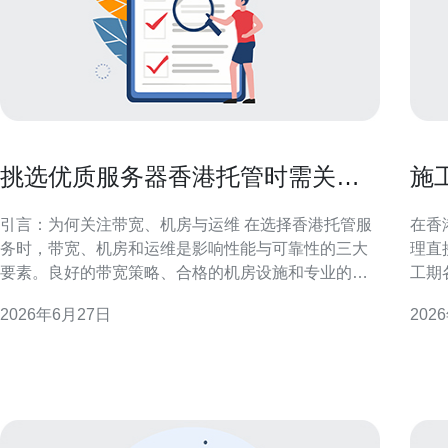
挑选优质服务器香港托管时需关注
施
的带宽、机房和运维要点
管
引言：为何关注带宽、机房与运维 在选择香港托管服
在香
务时，带宽、机房和运维是影响性能与可靠性的三大
理直
要素。良好的带宽策略、合格的机房设施和专业的运
工期
维支持能显著降低故障风险并提升用户体验，是企业
统化
2026年6月27日
202
决策的核心考量。 带宽需求评估：从业务量与峰值出
监理
发 合理的带宽评估应基于并发用户、流量类型与峰值
的规
时间。对视频、下载或API密集型业务，应
管道
划与