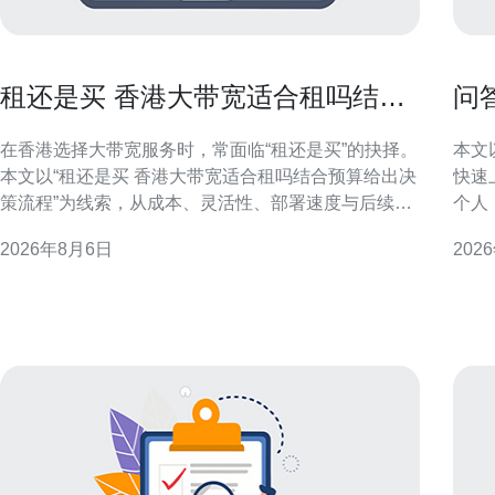
租还是买 香港大带宽适合租吗结合
问
预算给出决策流程
及
在香港选择大带宽服务时，常面临“租还是买”的抉择。
本文
本文以“租还是买 香港大带宽适合租吗结合预算给出决
快速
策流程”为线索，从成本、灵活性、部署速度与后续运
个人
维角度提出具体评估步骤，帮助企业与个人在香港市
SEO检索
2026年8月6日
202
场做出理性选择。 香港大带宽市场概况 香港作为亚太
行性说明 香港具有成熟的国
枢纽，网络需求大且类型多样。选择大带宽涉及物理
通常
链路、数据
迟需