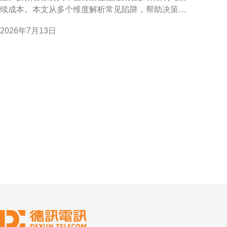
续成本。本文从多个维度解析常见陷阱，帮助决策者
在促销期做出理性选择。 促销套路：低价吸睛、条件
2026年7月13日
限定 很多9.9活动以极低首年或首月价格吸引流量，但
通常附带购买条件，例如仅限新用户、限量供应或必
须绑定长期合约。企业需阅读条款，确认优