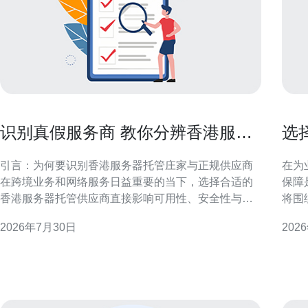
识别真假服务商 教你分辨香港服务
选
器托管庄家与正规供应商
关
引言：为何要识别香港服务器托管庄家与正规供应商
在为
在跨境业务和网络服务日益重要的当下，选择合适的
保障
香港服务器托管供应商直接影响可用性、安全性与合
将围
规性。识别香港服务器托管庄家与正规供应商，能有
和带
2026年7月30日
202
效降低网络中断、数据泄露及合同纠纷等风险，保障
估托管服务
业务连续性与声誉。 为何存在托管庄家：风险与动机
的核
分析 “托管庄家”通常以低价、快速上架吸引客户，但
（M
背后可能存在
应看