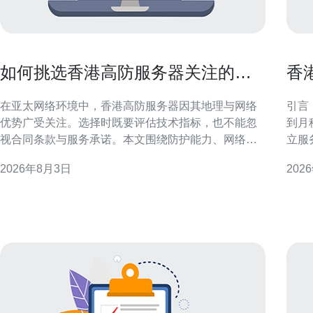
如何挑选香港高防服务器关注的核
香
心指标与合同细节解析
置
在亚太网络环境中，香港高防服务器因其地理与网络
引言
优势广受关注。选择时既要评估技术指标，也不能忽
到月
视合同条款与服务承诺。本文围绕防护能力、网络质
立服
量、资源配置与合同细节分项讲解，帮助决策者兼顾
助读
2026年8月3日
202
性能、安全与合规。 核心防护能力：抗DDoS与清洗
定位检索。 影响香港独
能力评估 评估香港高防服务器首要看抗DDoS能力，
独立
包括并发连接数、每秒请求QPS和带宽清洗阈值。还
（C
要关注清洗