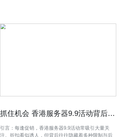
口丰富，适合面向中国大陆、东南亚及国际用户的业
和国
务。选择香港大带宽
地用
而决
抓住机会 香港服务器9.9活动背后的
套餐限制与真实成本
引言：每逢促销，香港服务器9.9活动常吸引大量关
注。折扣看似诱人，但背后往往隐藏着多种限制与后