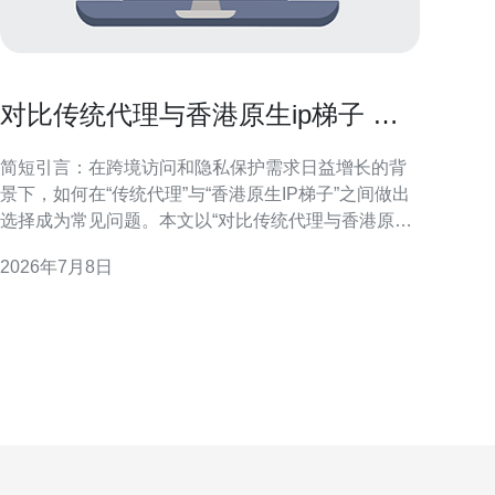
对比传统代理与香港原生ip梯子 在
稳定性和隐私上的优势分析
简短引言：在跨境访问和隐私保护需求日益增长的背
景下，如何在“传统代理”与“香港原生IP梯子”之间做出
选择成为常见问题。本文以“对比传统代理与香港原生
ip梯子 在稳定性和隐私上的优势分析”为主线，从技术
2026年7月8日
特性和应用场景出发，客观评估两者的优劣，帮助读
者基于稳定性与隐私需求做出合理决策。 什么是传统
代理与香港原生IP梯