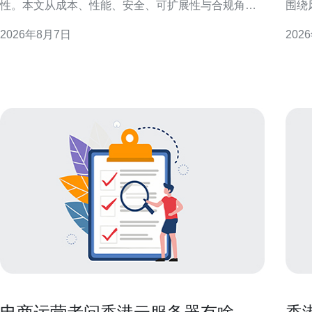
性。本文从成本、性能、安全、可扩展性与合规角
围绕
度，专业评估高防香港云服务器与传统机房的优劣，
出可
2026年8月7日
202
帮助企业做出数据驱动的决策。 高防香港云服务器概
防护体系。 活动前的风
述 高防香港云服务器是指在香港节点提供增强抗
覆盖
DDoS、防火墙与流量清洗能力的云主机服务。其优势
史流
在于按需弹性、集中化