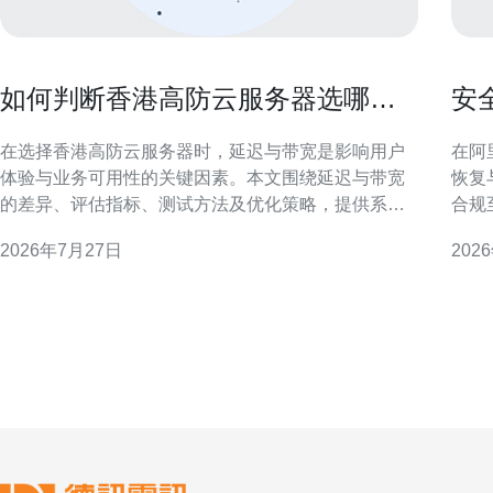
如何判断香港高防云服务器选哪家
安
在延迟与带宽上最具优势
份
在选择香港高防云服务器时，延迟与带宽是影响用户
在阿
体验与业务可用性的关键因素。本文围绕延迟与带宽
恢复
的差异、评估指标、测试方法及优化策略，提供系统
合规
化的判别思路，帮助企业做出更符合业务需求的选型
略、
2026年7月27日
202
决策。 理解延迟与带宽的核心差别 延迟指数据包来回
与审
所需时间，影响实时交互体验；带宽表示单位时间内
构师与
可传输的数据量，决定吞吐能力。二者独立但互为影
则
响，高带宽并不保