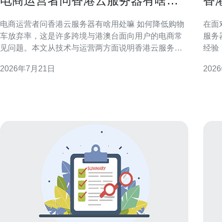
电商运营者问香港云服务器有啥用
香
处嘛 如何降低购物车放弃率
带
电商运营者问香港云服务器有啥用处嘛 如何降低购物
在面
车放弃率，这是许多跨境与港澳台面向用户的电商常
服务
见问题。本文从技术与运营两方面说明香港云服务器
经验
的价值，并提出可执行的降弃单策略。 香港云服务器
作的
2026年7月21日
202
对电商的核心作用 香港云服务器靠近中国内地与亚洲
港节
市场，能显著降低网络延迟并提升页面响应速度。对
服务器j
于希望在港澳台及内地用户间提供流畅体验的电商，
位是
这是基础设施层面