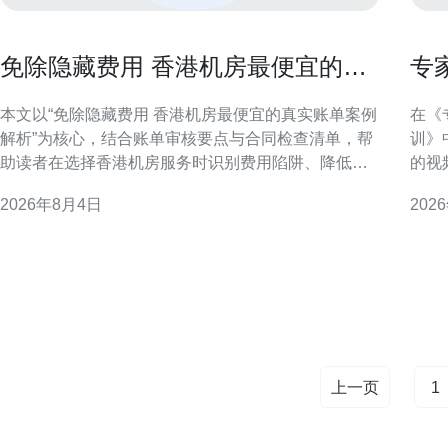
免除隐藏费用 香港机房最便宜的真
专
实账单案例解析
全
本文以“免除隐藏费用 香港机房最便宜的真实账单案例
在《
解析”为核心，结合账单审核要点与合同检查清单，帮
训》
助读者在选择香港机房服务时识别费用陷阱、降低总
的视
体拥有成本，适用于IT采购与运维决策参考。 为什么
文章
2026年8月4日
202
关注香港机房的隐藏费用很重要 香港机房常见的隐性
布局
支出包括带宽超量、交付与安装服务费、电力阶梯
与风险管理
价、远程维护费用及
训 
电柜
上一页
1