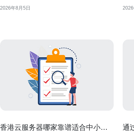
策略建议，帮助实现低延迟、合规与可控性目标。 为
时缓
2026年8月5日
202
什么将香港VPS纳入混合云部署策略 香港VPS通常指
GI
提供主机与网络资源的服务商（即“香港vps是干嘛的
了解C
公司”），适用于对亚太出口延迟敏感或需本地化接入
线路
香港云服务器哪家靠谱适合中小企
通