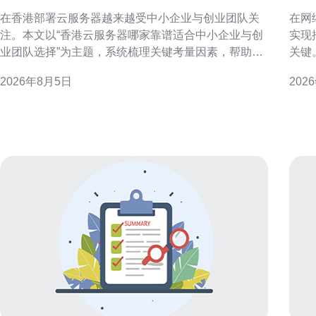
业与创业团队选择
务
在香港部署云服务器越来越受中小企业与创业团队关
在网
注。本文以“香港云服务器哪家靠谱适合中小企业与创
实现
业团队选择”为主题，系统梳理关键考量因素，帮助决
关键
策者快速评估并选择合适的方案。 为什么考虑香港云
法，
2026年8月5日
202
服务器 香港具备国际互联网枢纽地位、良好带宽互联
标用户
和低延迟优势，特别适合面向大中华区及东南亚用户
标用
的应用。对需要国
规与