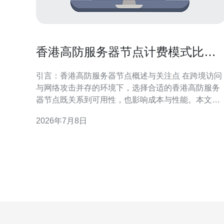
香港高防服务器节点计费模式比较
与性价比优化建议
引言：香港高防服务器节点概述与关注点 在跨境访问
与网络攻击并存的环境下，选择合适的香港高防服务
器节点既关系到可用性，也影响成本与性能。本文围
绕常见计费模式开展比较，重点关注带宽、流量、峰
2026年7月8日
值计费与防护能力之间的性价比，旨在为不同规模与
行业的采购决策提供实用建议与衡量指标。 计费模式
总体分类 香港高