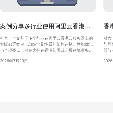
案例分享多行业使用阿里云香港云
香
服务器的成功部署经验
与
引言：本文基于多个行业在阿里云香港云服务器上的
引言：
实际部署案例，总结常见场景的架构选择、性能优化
与网
与合规要点，旨在为拟在香港部署或开展跨境业务的
器节
企业提供可参考的实施经验和实务建议。 电商行业：
绕常
2026年7月20日
202
高并发与快速扩展实践 电商平台在促销期间面临突增
值计
流量，香港节点常用于覆盖大中华区和亚洲用户。成
行业
功经验包括使用弹性伸缩、负载均衡与分布式缓存，