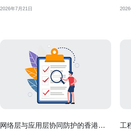
成本对比”为切入点，系统分析成本构成、收益周期与
带宽
2026年7月21日
202
风险控制，帮助决策者在兼顾合规与技术要求的同
港机
时，评估长期投资回报。 香港站群服务的定义与成本
业务可持续性。 
核算要点 香港站群服务通常指在香港节点上批量部署
机柜
多个站点
性。
网络层与应用层协同防护的香港站
工