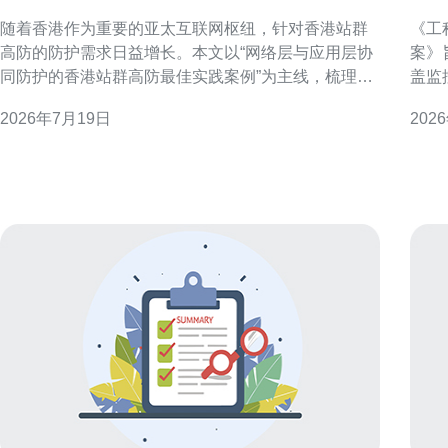
群高防最佳实践案例
配
随着香港作为重要的亚太互联网枢纽，针对香港站群
《工
高防的防护需求日益增长。本文以“网络层与应用层协
案》
同防护的香港站群高防最佳实践案例”为主线，梳理面
盖监
向站群的威胁模型、协同防护原则及落地要点，帮助
流程
2026年7月19日
202
安全与运维团队建立可观测、可响应且符合本地合规
应速
要求的防护体系。 香港站群高防面临的主要威胁与挑
香港
战 针对香港站群的威胁不仅包括大流量DDoS攻击，
需要
还