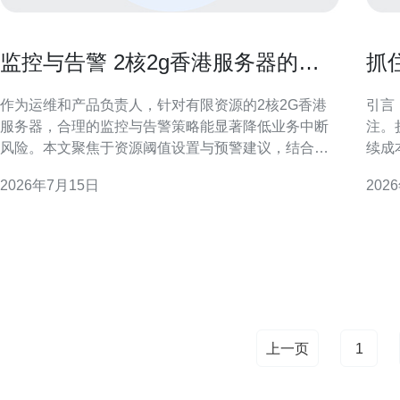
监控与告警 2核2g香港服务器的资
抓
源阈值设置与预警建议
套
作为运维和产品负责人，针对有限资源的2核2G香港
引言
服务器，合理的监控与告警策略能显著降低业务中断
注。
风险。本文聚焦于资源阈值设置与预警建议，结合香
续成
港机房网络特性与轻量实例常见负载，提供可操作的
在促销期做
2026年7月15日
202
监控实践，便于快速部署与持续优化。 了解2核2G香
限定 很多9.9活动以极低首年或首月价格吸引流量，但
港服务器的资源与使用场景 2核2G配置通常用于轻量
通常
型网站、测试环境和小型应用，CPU、内存和网络是
须绑
主
上一页
1