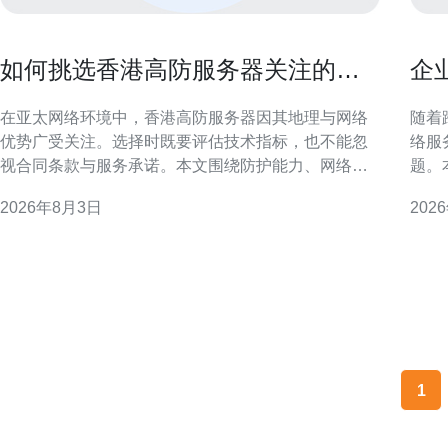
如何挑选香港高防服务器关注的核
企
心指标与合同细节解析
别
在亚太网络环境中，香港高防服务器因其地理与网络
随着
优势广受关注。选择时既要评估技术指标，也不能忽
络服
视合同条款与服务承诺。本文围绕防护能力、网络质
题。
量、资源配置与合同细节分项讲解，帮助决策者兼顾
业可
2026年8月3日
202
性能、安全与合规。 核心防护能力：抗DDoS与清洗
安全的选择。 香港
能力评估 评估香港高防服务器首要看抗DDoS能力，
务器
包括并发连接数、每秒请求QPS和带宽清洗阈值。还
高带
要关注清洗
防御
1