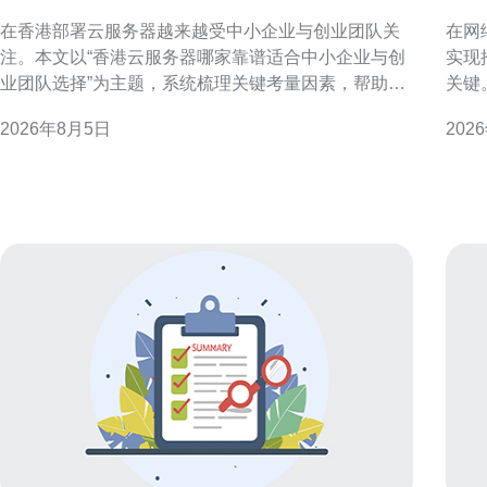
业与创业团队选择
务
在香港部署云服务器越来越受中小企业与创业团队关
在网
注。本文以“香港云服务器哪家靠谱适合中小企业与创
实现
业团队选择”为主题，系统梳理关键考量因素，帮助决
关键
策者快速评估并选择合适的方案。 为什么考虑香港云
法，
2026年8月5日
202
服务器 香港具备国际互联网枢纽地位、良好带宽互联
标用户
和低延迟优势，特别适合面向大中华区及东南亚用户
标用
的应用。对需要国
规与