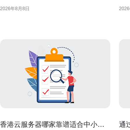
业规避风险并明确操作步骤。 背景与适用情形 企业内
度，
2026年8月8日
202
部将阿里云香港服务器移交常见于业务重组、成本中
帮助企业
心划分或海外业务独立化。不同情形决定合规侧重
述 
点，例如若涉及跨境数据或对外合同关系，则需额外
DD
审查法律和监管要求
在于
香港云服务器哪家靠谱适合中小企
通