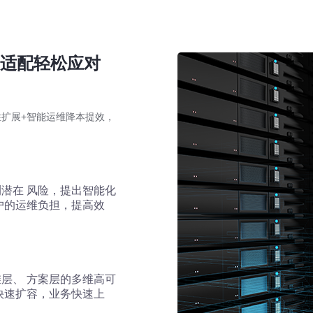
效适配轻松应对
扩展+智能运维降本提效，
潜在 风险，提出智能化
户的运维负担，提高效
层、 方案层的多维高可
快速扩容，业务快速上