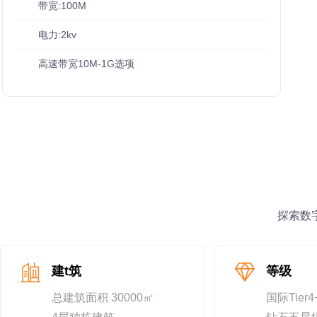
带宽:100M
电力:2kv
高速带宽10M-1G选项
探索数
建t筑
等级
总建筑面积 30000㎡
国际Tier4