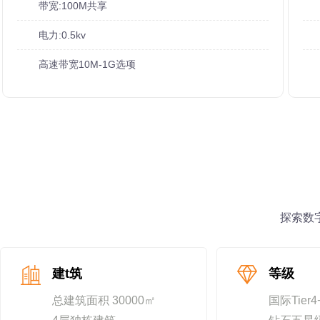
带宽:100M共享
电力:0.5kv
高速带宽10M-1G选项
探索数
建t筑
等级
总建筑面积 30000㎡
国际Tier4