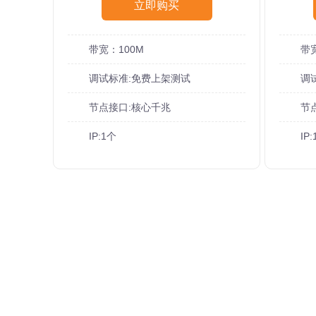
立即购买
带宽：100M
带宽
调试标准:免费上架测试
调
节点接口:核心千兆
节
IP:1个
IP