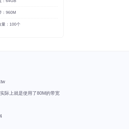
盘：64GB
带：960M
数量：100个
tw
，实际上就是使用了80M的带宽
4