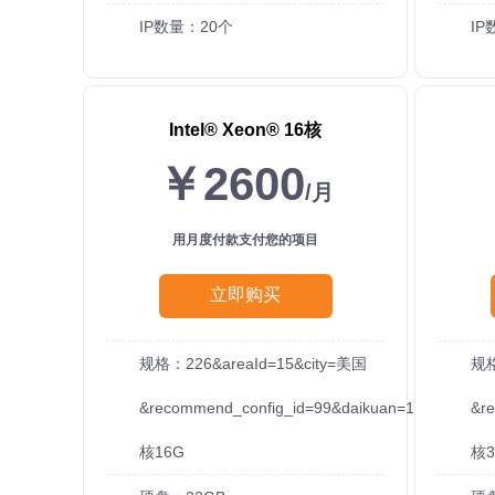
IP数量：20个
IP
Intel®️ Xeon®️ 16核
￥2600
/月
用月度付款支付您的项目
立即购买
规格：226&areaId=15&city=美国
规格
&recommend_config_id=99&daikuan=100
&r
核16G
核3