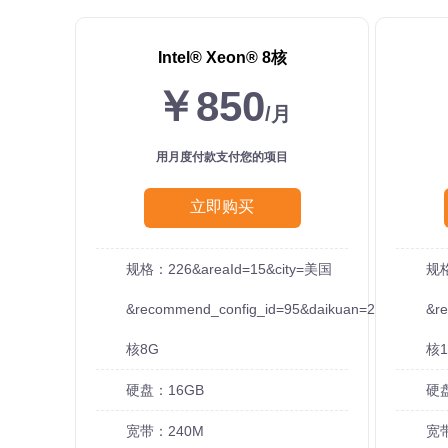
Intel®️ Xeon®️ 8核
￥850
/月
用月度付款支付您的项目
立即购买
规格：226&areaId=15&city=美国
规格
&recommend_config_id=95&daikuan=20
&r
核8G
核1
硬盘：16GB
硬
宽带：240M
宽