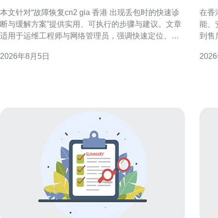
快速诊断与缓解方案
选
本文针对“故障恢复cn2 gia 香港 出现丢包时的快速诊
在香
断与缓解方案”提供实用、可执行的步骤与建议。文章
能、
适用于运维工程师与网络管理员，强调快速定位、临
到售
时缓解与长期优化的结合，帮助在香港区域的CN2
主线
2026年8月5日
202
GIA专线或云接入出现丢包时尽快恢复业务可用性。
本地
了解CN2 GIA与香港网络特性 CN2 GIA为高质量骨干
险。 理解香港服务器托管的优势与适用场景 香港作为
线路，通常具备低延迟和稳定的全程
亚太