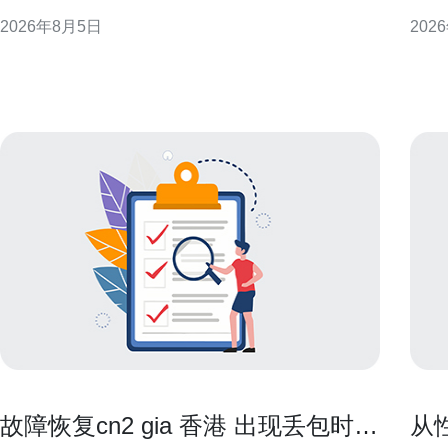
现等方面的商业价值与落地策略，面向企业和投资者
用于在
2026年8月5日
202
提供可操作性的参考。 香港原生IP定义与优势概述 香
义 
港原生IP通常指在香港本地孕育、以香港文化或语境
先做
为核心的原创内容与形象。其优势在于本地文化亲和
迟、
力强、国
易、
故障恢复cn2 gia 香港 出现丢包时的
从