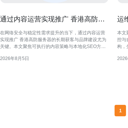
通过内容运营实现推广 香港高防服
运维
务器的长期获客与品牌建设
故
在网络安全与稳定性需求提升的当下，通过内容运营
本文聚
实现推广 香港高防服务器的长期获客与品牌建设尤为
控与
关键。本文聚焦可执行的内容策略与本地化SEO方
构，
法，帮助服务商构建持续流量与可信品牌。 定位与目
用性与恢复速度。
2026年8月5日
202
标用户：明确香港高防服务器的核心受众 首先要对目
8C部署特点 香港站
标用户做精细划分：对延迟敏感的跨境电商、需要合
机，
规与备案的企业、对抗DDoS的游戏与流媒体平
1