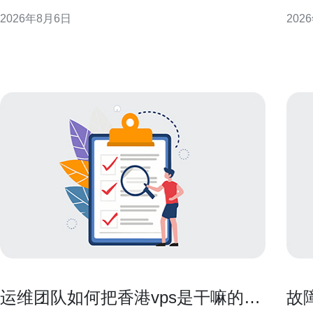
持续运维，帮助决策者制定稳妥迁移方案。 为什么从
现等
2026年8月6日
202
租赁迁移到自建香港训练服务器 迁移动机通常包括成
提供可操作性
本可控性、定制化硬件需求、数据主权与性能优化。
港原
自建能更灵活地配置GPU/CPU和存储，但同时
为核
力强
运维团队如何把香港vps是干嘛的公
故障