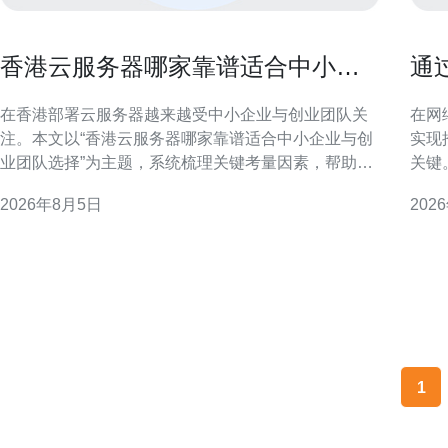
香港云服务器哪家靠谱适合中小企
通
业与创业团队选择
务
在香港部署云服务器越来越受中小企业与创业团队关
在网
注。本文以“香港云服务器哪家靠谱适合中小企业与创
实现
业团队选择”为主题，系统梳理关键考量因素，帮助决
关键
策者快速评估并选择合适的方案。 为什么考虑香港云
法，
2026年8月5日
202
服务器 香港具备国际互联网枢纽地位、良好带宽互联
标用户
和低延迟优势，特别适合面向大中华区及东南亚用户
标用
的应用。对需要国
规与
1