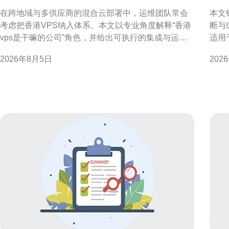
司纳入混合云部署策略
快
在跨地域与多供应商的混合云部署中，运维团队常会
本文
考虑把香港VPS纳入体系。本文以专业角度解释“香港
断与
vps是干嘛的公司”角色，并给出可执行的集成与运维
适用
策略建议，帮助实现低延迟、合规与可控性目标。 为
时缓
2026年8月5日
202
什么将香港VPS纳入混合云部署策略 香港VPS通常指
GI
提供主机与网络资源的服务商（即“香港vps是干嘛的
了解C
公司”），适用于对亚太出口延迟敏感或需本地化接入
线路